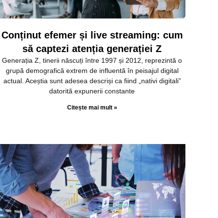
Conținut efemer și live streaming: cum
să captezi atenția generației Z
Generația Z, tinerii născuți între 1997 și 2012, reprezintă o
grupă demografică extrem de influentă în peisajul digital
actual. Aceștia sunt adesea descriși ca fiind „nativi digitali”
datorită expunerii constante
Citește mai mult »