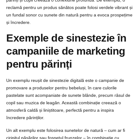
părinți și copii creează o conexiune profundă. De exemplu, o
reclamă pentru un produs sănătos poate folosi verdele vibrant și
un fundal sonor cu sunete din natură pentru a evoca prospețime
și încredere.
Exemple de sinestezie în
campaniile de marketing
pentru părinți
Un exemplu reușit de sinestezie digitală este o campanie de
promovare a produselor pentru bebeluși, în care culorile
pastelate sunt acompaniate de sunete blânde, precum râsul de
copil sau muzica de leagăn. Această combinație creează o
atmosferă caldă și liniștitoare, perfectă pentru a inspira
încredere părinților.
Un alt exemplu este folosirea sunetelor de natură – cum ar fi
ciripitul păsărilor sau foșnetul frunzelor – în combinație cu