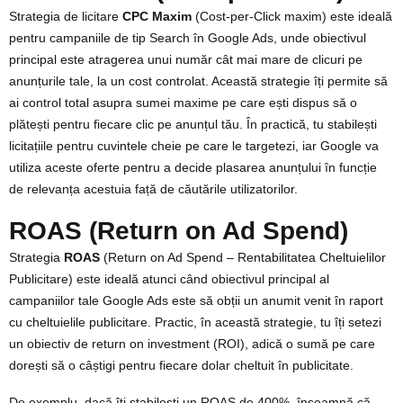
Strategia de licitare
CPC Maxim
(Cost-per-Click maxim) este ideală
pentru campaniile de tip Search în Google Ads, unde obiectivul
principal este atragerea unui număr cât mai mare de clicuri pe
anunțurile tale, la un cost controlat. Această strategie îți permite să
ai control total asupra sumei maxime pe care ești dispus să o
plătești pentru fiecare clic pe anunțul tău. În practică, tu stabilești
licitațiile pentru cuvintele cheie pe care le targetezi, iar Google va
utiliza aceste oferte pentru a decide plasarea anunțului în funcție
de relevanța acestuia față de căutările utilizatorilor.
ROAS (Return on Ad Spend)
Strategia
ROAS
(Return on Ad Spend – Rentabilitatea Cheltuielilor
Publicitare) este ideală atunci când obiectivul principal al
campaniilor tale Google Ads este să obții un anumit venit în raport
cu cheltuielile publicitare. Practic, în această strategie, tu îți setezi
un obiectiv de return on investment (ROI), adică o sumă pe care
dorești să o câștigi pentru fiecare dolar cheltuit în publicitate.
De exemplu, dacă îți stabilești un ROAS de 400%, înseamnă că