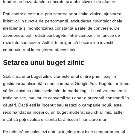
fonduri pe baza datelor concrete și a obiectivelor de afaceri.
Poți controla costurile prin setarea unor limite zilnice, ajustarea
licitațiilor în funcție de performanță, excluderea cuvintelor cheie
ineficiente și monitorizarea constantă a ratei de conversie. De
asemenea, poți redistribui bugetul între campanii în funcție de
rezultate sau sezon. Astfel, te asiguri că fiecare leu investit
contribuie real la creșterea afacerii tale.
Setarea unui buget zilnic
Stabilirea unui buget zilnic clar este unul dintre primii pași în
gestionarea eficientă a unei campanii Google Ads. Bugetul ar trebui
să fie aliniat cu obiectivele tale de marketing – fie că vrei mai mult
trafic pe site, mai multe conversii sau doar o prezență constantă în
căutări. Dacă ești la început sau testezi o campanie nouă, este
recomandat să începi cu un buget moderat sau chiar mic, astfel
încât să poți evalua eficiența fără riscuri financiare mari.
Pe măsură ce colectezi date și înțelegi mai bine comportamentul