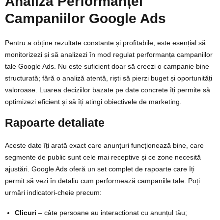
Analiza Performanței
Campaniilor Google Ads
Pentru a obține rezultate constante și profitabile, este esențial să
monitorizezi și să analizezi în mod regulat performanța campaniilor
tale Google Ads. Nu este suficient doar să creezi o campanie bine
structurată; fără o analiză atentă, riști să pierzi buget și oportunități
valoroase. Luarea deciziilor bazate pe date concrete îți permite să
optimizezi eficient și să îți atingi obiectivele de marketing.
Rapoarte detaliate
Aceste date îți arată exact care anunțuri funcționează bine, care
segmente de public sunt cele mai receptive și ce zone necesită
ajustări. Google Ads oferă un set complet de rapoarte care îți
permit să vezi în detaliu cum performează campaniile tale. Poți
urmări indicatori-cheie precum:
Clicuri
– câte persoane au interacționat cu anunțul tău;