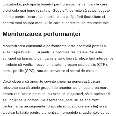
utilizatorilor, poți ajusta bugetul pentru a susține campaniile care
oferă cele mai bune rezultate. Google îți permite să setezi bugete
diferite pentru fiecare campanie, ceea ce îți oferă flexibilitate și
control total asupra modului în care sunt distribuite resursele tale.
Monitorizarea performanței
Monitorizarea constantă a performanței este esențială pentru a
evita risipa bugetului și pentru a optimiza rezultatele. Nu este
suficient să lansezi o campanie și să o lași să ruleze fără intervenție
– trebuie să verifici frecvent indicatori precum rata de clic (CTR),
costul pe clic (CPC), rata de conversie și scorul de calitate.
Dacă observi că anumite cuvinte cheie nu generează clicuri
relevante sau că unele grupuri de anunțuri au un cost prea mare
pentru rezultatele obținute, nu ezita să le ajustezi, să le optimizezi
sau chiar să le oprești. De asemenea, este util să analizezi
performanța pe segmente (dispozitive, locații, ore ale zilei) și să
ajustezi licitațiile pentru a prioritiza momentele și audiențele cu cel