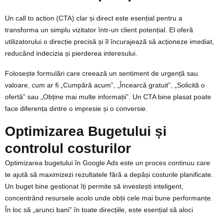
Un call to action (CTA) clar și direct este esențial pentru a
transforma un simplu vizitator într-un client potențial. El oferă
utilizatorului o direcție precisă și îl încurajează să acționeze imediat,
reducând indecizia și pierderea interesului.
Folosește formulări care creează un sentiment de urgență sau
valoare, cum ar fi „Cumpără acum”, „Încearcă gratuit”, „Solicită o
ofertă” sau „Obține mai multe informații”. Un CTA bine plasat poate
face diferența dintre o impresie și o conversie.
Optimizarea Bugetului și
controlul costurilor
Optimizarea bugetului în Google Ads este un proces continuu care
te ajută să maximizezi rezultatele fără a depăși costurile planificate.
Un buget bine gestionat îți permite să investești inteligent,
concentrând resursele acolo unde obții cele mai bune performanțe.
În loc să „arunci bani” în toate direcțiile, este esențial să aloci