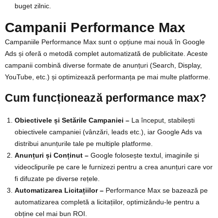
buget zilnic.
Campanii Performance Max
Campaniile Performance Max sunt o opțiune mai nouă în Google
Ads și oferă o metodă complet automatizată de publicitate. Aceste
campanii combină diverse formate de anunțuri (Search, Display,
YouTube, etc.) și optimizează performanța pe mai multe platforme.
Cum funcționează performance max?
Obiectivele și Setările Campaniei –
La început, stabilești
obiectivele campaniei (vânzări, leads etc.), iar Google Ads va
distribui anunțurile tale pe multiple platforme.
Anunțuri și Conținut –
Google folosește textul, imaginile și
videoclipurile pe care le furnizezi pentru a crea anunțuri care vor
fi difuzate pe diverse rețele.
Automatizarea Licitațiilor –
Performance Max se bazează pe
automatizarea completă a licitațiilor, optimizându-le pentru a
obține cel mai bun ROI.