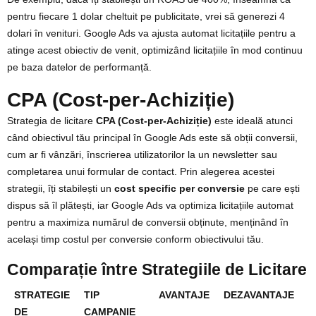
pentru fiecare 1 dolar cheltuit pe publicitate, vrei să generezi 4
dolari în venituri. Google Ads va ajusta automat licitațiile pentru a
atinge acest obiectiv de venit, optimizând licitațiile în mod continuu
pe baza datelor de performanță.
CPA (Cost-per-Achiziție)
Strategia de licitare
CPA (Cost-per-Achiziție)
este ideală atunci
când obiectivul tău principal în Google Ads este să obții conversii,
cum ar fi vânzări, înscrierea utilizatorilor la un newsletter sau
completarea unui formular de contact. Prin alegerea acestei
strategii, îți stabilești un
cost specific per conversie
pe care ești
dispus să îl plătești, iar Google Ads va optimiza licitațiile automat
pentru a maximiza numărul de conversii obținute, menținând în
același timp costul per conversie conform obiectivului tău.
Comparație între Strategiile de Licitare
STRATEGIE
TIP
AVANTAJE
DEZAVANTAJE
DE
CAMPANIE