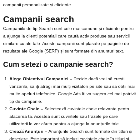
campanii personalizate și eficiente.
Campanii search
Campaniile de tip Search sunt cele mai comune și eficiente pentru
a ajunge la clienți potențiali care caută activ produse sau servicii
similare cu ale tale. Aceste campanii sunt plasate pe paginile de
rezultate ale Google (SERP) și sunt formate din anunțuri text.
Cum setezi o campanie search?
Alege Obiectivul Campaniei –
Decide dacă vrei să crești
vânzările, să îți atragi mai mulți vizitatori pe site sau să obții mai
multe apeluri telefonice. Google Ads îți va sugera cel mai potrivit
tip de campanie.
Cuvinte Cheie –
Selectează cuvintele cheie relevante pentru
afacerea ta. Acestea sunt cuvintele sau frazele pe care
utilizatorii le vor căuta pentru a ajunge la anunțurile tale.
Crează Anunțuri –
Anunțurile Search sunt formate din titluri și
descriere. Este important să incluzi cuvintele cheie în titluri și