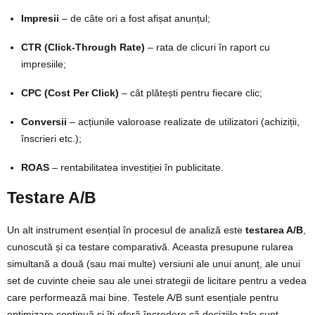
Impresii
– de câte ori a fost afișat anunțul;
CTR (Click-Through Rate)
– rata de clicuri în raport cu
impresiile;
CPC (Cost Per Click)
– cât plătești pentru fiecare clic;
Conversii
– acțiunile valoroase realizate de utilizatori (achiziții,
înscrieri etc.);
ROAS
– rentabilitatea investiției în publicitate.
Testare A/B
Un alt instrument esențial în procesul de analiză este
testarea A/B
,
cunoscută și ca testare comparativă. Aceasta presupune rularea
simultană a două (sau mai multe) versiuni ale unui anunț, ale unui
set de cuvinte cheie sau ale unei strategii de licitare pentru a vedea
care performează mai bine.
Testele A/B sunt esențiale pentru
optimizare continuă și îți oferă încredere că deciziile tale sunt